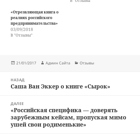
В "Отзывы"
«Отрезвляющая книга о
реалиях российского
предпринимательства»
03/09/2018
В "Отзывы"
Опубликовано
Автор
Рубрики
21/01/2017
Админ Сайта
Отзывы
Навигация
НАЗАД
по
Саша Ван Эккер о книге «Сырок»
Предыдущая
записям
запись:
ДАЛЕЕ
«Российская специфика — доверять
Следующая
зарубежным кейсам, пропуская мимо
запись:
ушей свои родименькие»