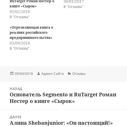
RuTarget Роман Нестер о
30/01/2017
книге «Сырок»
В "Отзывы"
05/02/2018
В "Отзывы"
«Отрезвляющая книга о
реалиях российского
предпринимательства»
03/09/2018
В "Отзывы"
Опубликовано
Автор
Рубрики
09/04/2018
Админ Сайта
Отзывы
Навигация
НАЗАД
по
Основатель Segmento и RuTarget Роман
Предыдущая
записям
Нестер о книге «Сырок»
запись:
ДАЛЕЕ
Алина Shebanjunior: «Он настоящий!»
Следующая